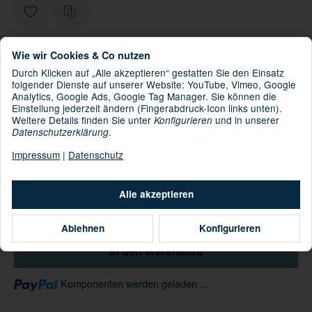
Informationen zur Produktsicherheit
Wie wir Cookies & Co nutzen
Hersteller/EU Verantwortliche Person
Durch Klicken auf „Alle akzeptieren“ gestatten Sie den Einsatz
124,90 €
folgender Dienste auf unserer Website: YouTube, Vimeo, Google
Analytics, Google Ads, Google Tag Manager. Sie können die
inkl. 19% USt. ,
Versandkostenfreie Lieferung
Einstellung jederzeit ändern (Fingerabdruck-Icon links unten).
Weitere Details finden Sie unter
und in unserer
Konfigurieren
Sofort verfügbar
.
Datenschutzerklärung
11.08.2026 - 13.08.2026
(DE - Ausland
Lieferdatum:
Impressum
|
Datenschutz
abweichend)
Alle akzeptieren
Stk
Ablehnen
Konfigurieren
In den Warenkorb
Loading...
Komponenten werden geladen ...