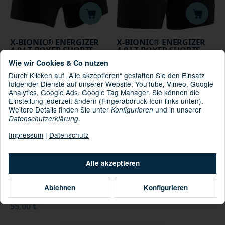
X-BIONIC® ENERGIZER
X-BIONIC® ENERGIZER
4.0 LT BOXER SHORTS
4.0 LT BOXER SHORTS
PADDED MEN OPAL
PADDED WMN OPAL
*
*
159,00 €
159,00 €
Wie wir Cookies & Co nutzen
BLACK/ARCTIC WHITE
BLACK/ARCTIC WHITE
SIZE S
SIZE XL
Durch Klicken auf „Alle akzeptieren“ gestatten Sie den Einsatz
folgender Dienste auf unserer Website: YouTube, Vimeo, Google
AUF LAGER
Analytics, Google Ads, Google Tag Manager. Sie können die
Einstellung jederzeit ändern (Fingerabdruck-Icon links unten).
Weitere Details finden Sie unter
und in unserer
Konfigurieren
.
Datenschutzerklärung
Impressum
|
Datenschutz
Alle akzeptieren
X-BIONIC® ENERGIZER
Ablehnen
Konfigurieren
4.0 LT BOXER SHORTS
WMN OPAL
*
55,00 €
BLACK/ARCTIC WHITE L