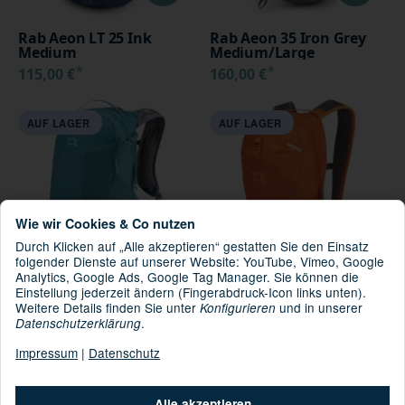
Rab Aeon LT 25 Ink
Rab Aeon 35 Iron Grey
Medium
Medium/Large
*
*
115,00 €
160,00 €
AUF LAGER
AUF LAGER
Wie wir Cookies & Co nutzen
Durch Klicken auf „Alle akzeptieren“ gestatten Sie den Einsatz
folgender Dienste auf unserer Website: YouTube, Vimeo, Google
Analytics, Google Ads, Google Tag Manager. Sie können die
Einstellung jederzeit ändern (Fingerabdruck-Icon links unten).
Rab Aeon LT 25 Marina
Rab Tensor 10
Weitere Details finden Sie unter
und in unserer
Konfigurieren
Blue Medium
Firecracker Medium
.
Datenschutzerklärung
*
*
115,00 €
55,00 €
Impressum
|
Datenschutz
AUF LAGER
Alle akzeptieren