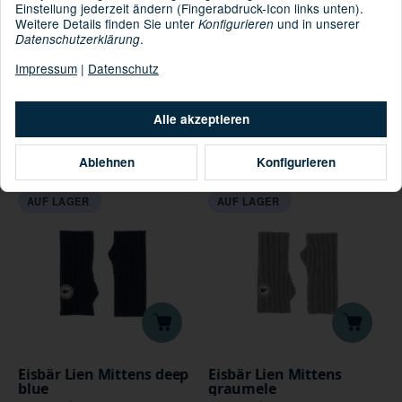
Einstellung jederzeit ändern (Fingerabdruck-Icon links unten).
Weitere Details finden Sie unter
und in unserer
Konfigurieren
.
Datenschutzerklärung
Impressum
|
Datenschutz
Eisbär Kalea Mittens
Eisbär Kalea Mittens
Alle akzeptieren
peach pink
rosa
*
*
84,99 €
84,99 €
Ablehnen
Konfigurieren
AUF LAGER
AUF LAGER
Eisbär Lien Mittens deep
Eisbär Lien Mittens
blue
graumele