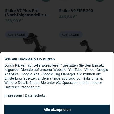
Skike V7 Plus Pro
Skike V9 FIRE 200
(Nachfolgemodell zu
*
446,84 €
Skike V07 Plus und V7 Fix
*
358,90 €
Cross)
AUF LAGER
AUF LAGER
Wie wir Cookies & Co nutzen
Durch Klicken auf „Alle akzeptieren“ gestatten Sie den Einsatz
folgender Dienste auf unserer Website: YouTube, Vimeo, Google
Analytics, Google Ads, Google Tag Manager. Sie können die
Einstellung jederzeit ändern (Fingerabdruck-Icon links unten).
Weitere Details finden Sie unter
und in unserer
Konfigurieren
Skike V9 TOUR 150
Skike V9 TOUR 200
.
Datenschutzerklärung
*
*
548,90 €
597,90 €
Impressum
|
Datenschutz
AUF LAGER
Alle akzeptieren