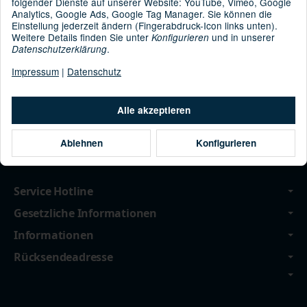
folgender Dienste auf unserer Website: YouTube, Vimeo, Google
Analytics, Google Ads, Google Tag Manager. Sie können die
Einstellung jederzeit ändern (Fingerabdruck-Icon links unten).
Lumos Ultra Bugnet M
Lumos Matrix/Street
Weitere Details finden Sie unter
und in unserer
Konfigurieren
Padding black
*
275,00 €
.
Datenschutzerklärung
*
24,00 €
Impressum
|
Datenschutz
Filter und Sortierung
Alle akzeptieren
Ablehnen
Konfigurieren
Service Hotline
Gesetzliche Informationen
Informationen
Rücksendeadresse