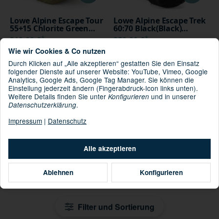
Lowe Alpine Escape Tour
Lowe Alpine Escape Trek
55+15 Chlorite Green
60:70 Black(Black)
Medium
Large/X-Large
*
*
210,00 €
250,00 €
Wie wir Cookies & Co nutzen
Durch Klicken auf „Alle akzeptieren“ gestatten Sie den Einsatz
AUF LAGER
AUF LAGER
folgender Dienste auf unserer Website: YouTube, Vimeo, Google
Analytics, Google Ads, Google Tag Manager. Sie können die
Einstellung jederzeit ändern (Fingerabdruck-Icon links unten).
Weitere Details finden Sie unter
und in unserer
Konfigurieren
.
Datenschutzerklärung
Impressum
|
Datenschutz
Alle akzeptieren
Lowe Alpine Escape Trek
Lowe Alpine Escape Trek
60:70 Chlorite Green
ND50:60 Chlorite Green
Ablehnen
Konfigurieren
Large/X-Large
Small/Medium
*
*
250,00 €
250,00 €
Filter und Sortierung