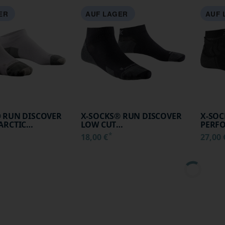
ER
AUF LAGER
AUF 
 RUN DISCOVER
X-SOCKS® RUN DISCOVER
X-SO
ARCTIC
LOW CUT
PERFO
ARL GREY 35-38
BLACK/CHARCOAL 35-38
OPAL 
*
18,00 €
27,00
WHITE