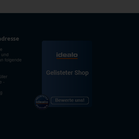
adresse
ie
 und
an folgende
ller
e -
rg