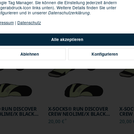
gle Tag Manager. Sie können die Einstellung jederzeit ändern
ngerabdruck-Icon links unten). Weitere Details finden Sie unter
und in unserer
.
figurieren
Datenschutzerklärung
 RUN DISCOVER
X-SOCKS® RUN DISCOVER
X-SOC
INE/X BLACK
CREW NEOBERGINE/X
CREW
ressum
|
Datenschutz
BLACK 35-38
BLACK
*
20,00 €
20,00
Alle akzeptieren
ER
AUF LAGER
AUF 
Ablehnen
Konfigurieren
 RUN DISCOVER
X-SOCKS® RUN DISCOVER
X-SOC
LIME/X BLACK
CREW NEOLIME/X BLACK
CREW 
39-41
45-47
*
20,00 €
20,00