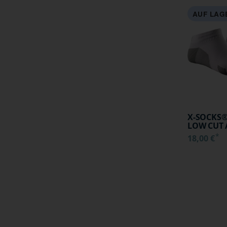
AUF LAG
X-SOCKS®
LOW CUT 
WHITE/PE
*
18,00 €