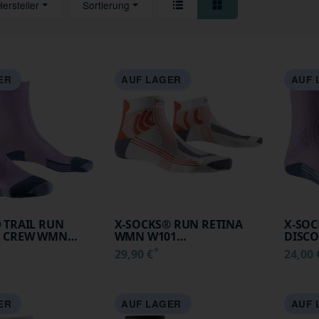
Hersteller
Sortierung
ER
AUF LAGER
AUF 
 TRAIL RUN
X-SOCKS® RUN RETINA
X-SOC
R CREW WMN
WMN W101
DISC
UNSET BLUE
WHITE/ORANGE 41-42
ORCHI
*
29,90 €
24,00
SIZE 3
ER
AUF LAGER
AUF 