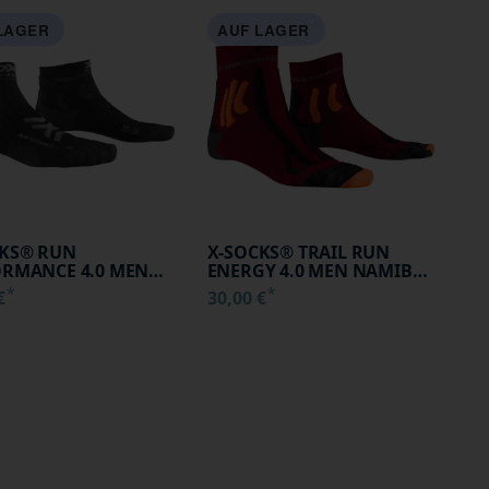
LAGER
AUF LAGER
CKS® RUN
X-SOCKS® TRAIL RUN
RMANCE 4.0 MEN
ENERGY 4.0 MEN NAMIB
BLACK/ARCTIC
RED/TRICK ORANGE 35-38
*
*
 €
30,00 €
 35-38