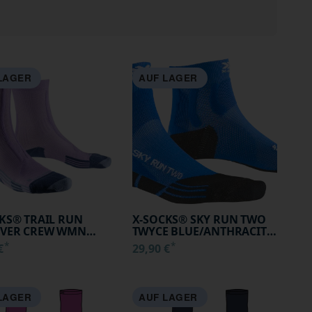
LAGER
AUF LAGER
KS® TRAIL RUN
X-SOCKS® SKY RUN TWO
OVER CREW WMN
TWYCE BLUE/ANTHRACITE
D/SUNSET BLUE
35-38
*
*
 €
29,90 €
5-36
LAGER
AUF LAGER