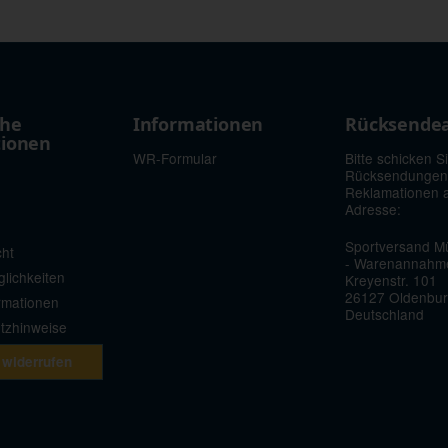
che
Informationen
Rücksende
tionen
WR-Formular
Bitte schicken S
Rücksendungen
Reklamationen 
Adresse:
Sportversand Mü
cht
- Warenannahm
lichkeiten
Kreyenstr. 101
26127 Oldenbu
rmationen
Deutschland
etzhinweise
 widerrufen