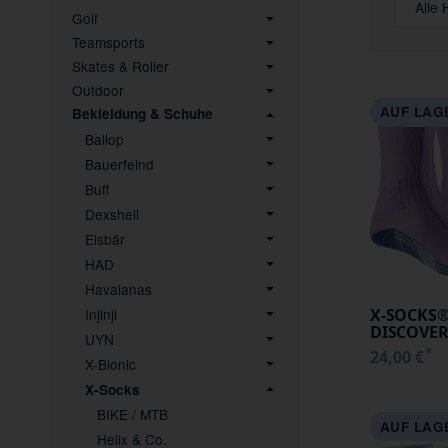
Alle 
Golf
Teamsports
Skates & Roller
Outdoor
AUF LAG
Bekleidung & Schuhe
Ballop
Bauerfeind
Buff
Dexshell
Eisbär
HAD
Havaianas
Injinji
X-SOCKS®
DISCOVE
UYN
ORCHID/S
*
24,00 €
X-Bionic
SIZE 41-42
X-Socks
BIKE / MTB
AUF LAG
Helix & Co.