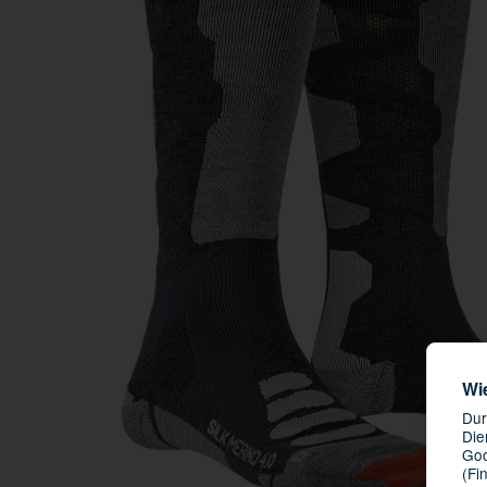
Wi
Dur
Die
Goo
(Fi