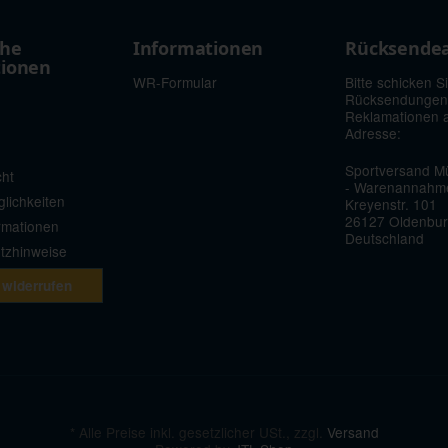
che
Informationen
Rücksende
tionen
WR-Formular
Bitte schicken S
Rücksendungen
Reklamationen 
Adresse:
Sportversand Mü
cht
- Warenannahm
lichkeiten
Kreyenstr. 101
26127 Oldenbu
rmationen
Deutschland
etzhinweise
 widerrufen
*
Alle Preise inkl. gesetzlicher USt., zzgl.
Versand