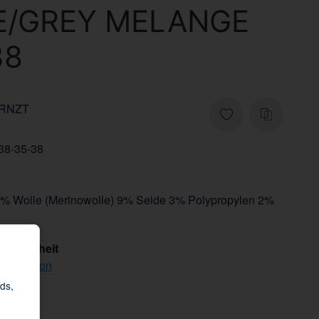
/GREY MELANGE
38
-RNZT
8-35-38
8% Wolle (Merinowolle) 9% Seide 3% Polypropylen 2%
tsicherheit
che Person
ds,