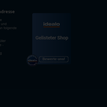
adresse
ie
 und
an folgende
ller
e -
rg