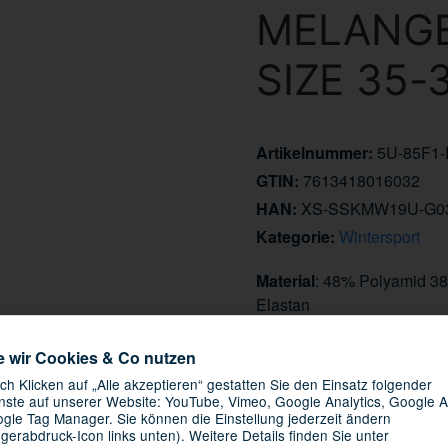
MELANGE
SIZE 35-
Artikelnummer:
5U-85F1
GTIN:
7613418016032
HAN:
XS-SSKMW19U-G03
Kategorie:
Wintersport
Material
: 48% Polyamid 3
Elastan
Informationen zur Produk
e wir Cookies & Co nutzen
Hersteller/EU Verantwortli
ch Klicken auf „Alle akzeptieren“ gestatten Sie den Einsatz folgender
nste auf unserer Website: YouTube, Vimeo, Google Analytics, Google A
gle Tag Manager. Sie können die Einstellung jederzeit ändern
Artikel zurzeit vergriffen
ngerabdruck-Icon links unten). Weitere Details finden Sie unter
Momentan nicht verfügbar