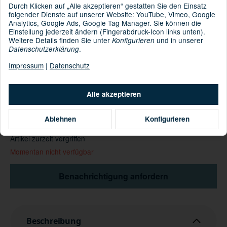
7613418015677
GTIN:
Durch Klicken auf „Alle akzeptieren“ gestatten Sie den Einsatz
folgender Dienste auf unserer Website: YouTube, Vimeo, Google
XS-SSKRW19U-G205-35-38
HAN:
Analytics, Google Ads, Google Tag Manager. Sie können die
Wintersport
Kategorie:
Einstellung jederzeit ändern (Fingerabdruck-Icon links unten).
Weitere Details finden Sie unter
und in unserer
Konfigurieren
.
Datenschutzerklärung
Impressum
|
Datenschutz
: 56% Polyamid 20% Polyester 8% Wolle 6% Acryl 6%
Material
Polypropylen 4% Elastan
Alle akzeptieren
Informationen zur Produktsicherheit
Hersteller/EU Verantwortliche Person
Ablehnen
Konfigurieren
Artikel zurzeit vergriffen
Momentan nicht verfügbar
Benachrichtigung anfordern
Beschreibung