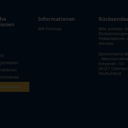
che
Informationen
Rücksende
tionen
WR-Formular
Bitte schicken S
Rücksendungen
Reklamationen 
Adresse:
Sportversand Mü
cht
- Warenannahm
lichkeiten
Kreyenstr. 101
26127 Oldenbu
rmationen
Deutschland
etzhinweise
 widerrufen