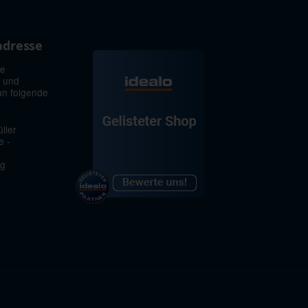
adresse
ie
 und
an folgende
ller
e -
rg