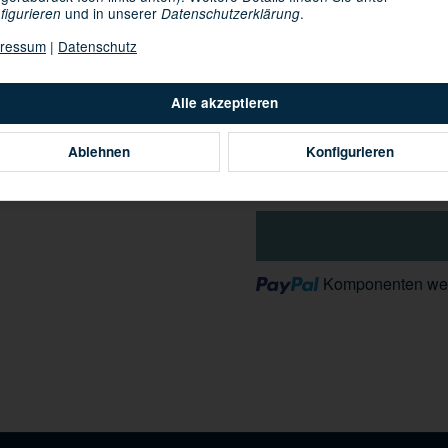
Knapper Lagerbestand
und in unserer
.
figurieren
Datenschutzerklärung
ressum
|
Datenschutz
09.08.2026 -
Lieferdatum:
Alle akzeptieren
Ablehnen
Konfigurieren
Loading...
Komponenten wer