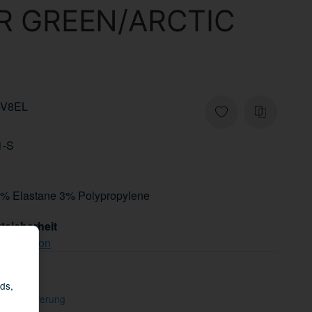
R GREEN/ARCTIC
-V8EL
1-S
7% Elastane 3% Polypropylene
tsicherheit
che Person
ds,
freie Lieferung