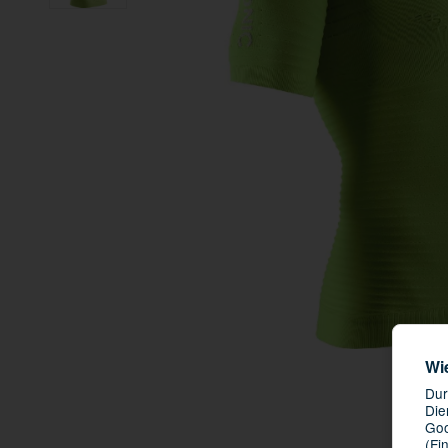
Wi
Dur
Die
Goo
(Fi