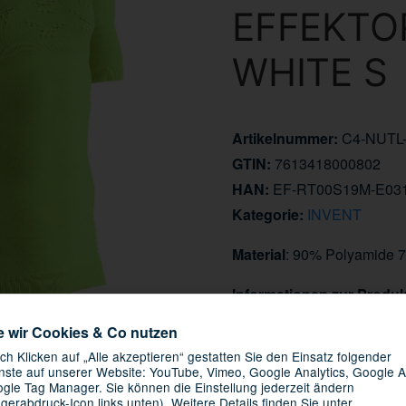
EFFEKTO
WHITE S
Artikelnummer:
C4-NUTL
GTIN:
7613418000802
HAN:
EF-RT00S19M-E03
Kategorie:
INVENT
Material
: 90% Polyamide 
Informationen zur Produk
Hersteller/EU Verantwortli
e wir Cookies & Co nutzen
145,00 €
ch Klicken auf „Alle akzeptieren“ gestatten Sie den Einsatz folgender
nste auf unserer Website: YouTube, Vimeo, Google Analytics, Google A
gle Tag Manager. Sie können die Einstellung jederzeit ändern
inkl. 19% USt. ,
Versandkosten
ngerabdruck-Icon links unten). Weitere Details finden Sie unter