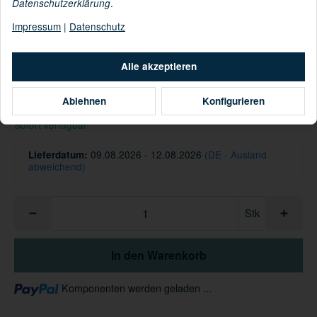
.
Datenschutzerklärung
Impressum
|
Datenschutz
Informationen zur Produktsicherheit
Hersteller/EU Verantwortliche Person
Alle akzeptieren
200,00 €
Ablehnen
Konfigurieren
inkl. 19% USt. ,
Versandkostenfreie Lieferung
Sofort verfügbar
09.08.2026 - 12.08.2026
(DE - Ausland
Lieferdatum:
abweichend)
Stk
In den Warenkorb
Loading...
Komponenten werden geladen ...