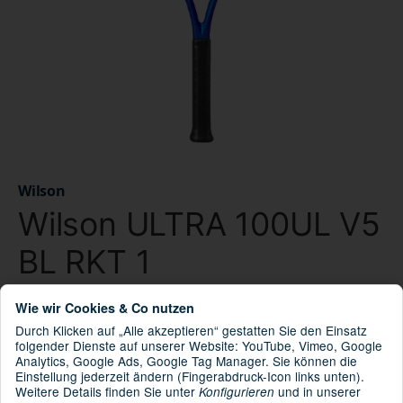
Wilson
Wilson ULTRA 100UL V5
BL RKT 1
Wie wir Cookies & Co nutzen
WR097512942010
Artikelnummer:
Durch Klicken auf „Alle akzeptieren“ gestatten Sie den Einsatz
097512942010
GTIN:
folgender Dienste auf unserer Website: YouTube, Vimeo, Google
WR179010U1
HAN:
Analytics, Google Ads, Google Tag Manager. Sie können die
Einstellung jederzeit ändern (Fingerabdruck-Icon links unten).
Wilson Tennisschläger
Kategorie:
Weitere Details finden Sie unter
und in unserer
Konfigurieren