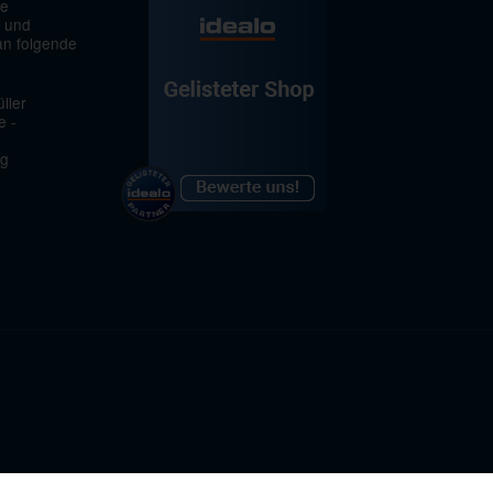
ie
 und
an folgende
ller
e -
rg