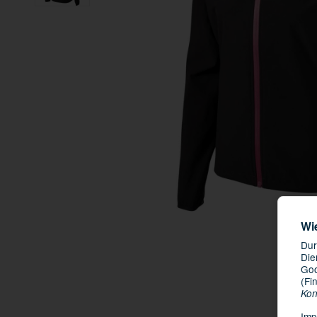
Wi
Dur
Die
Goo
(Fi
Kon
Imp