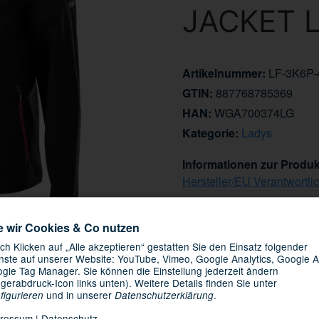
JACKET 
Artikelnummer:
LF-3K6P-
GTIN:
887768785369
HAN:
WGA700374LG
Kategorie:
Ladys
Informationen zur Produk
Hersteller/EU Verantwortli
119,99 €
e wir Cookies & Co nutzen
inkl. 19% USt. ,
Versandkosten
ch Klicken auf „Alle akzeptieren“ gestatten Sie den Einsatz folgender
Knapper Lagerbestand
nste auf unserer Website: YouTube, Vimeo, Google Analytics, Google A
gle Tag Manager. Sie können die Einstellung jederzeit ändern
ngerabdruck-Icon links unten). Weitere Details finden Sie unter
12.08.2026 -
Lieferdatum:
und in unserer
.
figurieren
Datenschutzerklärung
ressum
|
Datenschutz