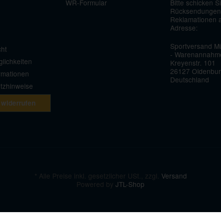
WR-Formular
Bitte schicken S
Rücksendungen
Reklamationen 
Adresse:
Sportversand Mü
cht
- Warenannahm
lichkeiten
Kreyenstr. 101
26127 Oldenbu
rmationen
Deutschland
etzhinweise
 widerrufen
*
Alle Preise inkl. gesetzlicher USt., zzgl.
Versand
Powered by
JTL-Shop