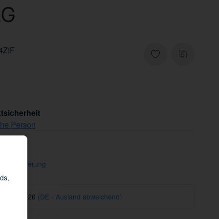
LG
4ZIF
tsicherheit
che Person
freie Lieferung
ds,
 14.08.2026
(DE - Ausland abweichend)