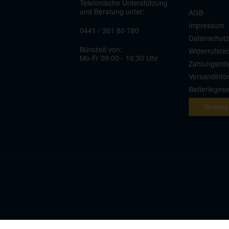
Telefonische Unterstützung
und Beratung unter:
AGB
Impressum
0441 / 361 80 780
Datenschutz
Bürozeit von:
Widerrufsre
Mo-Fr 09:00 - 16:30 Uhr
Zahlungsmög
Versandinfo
Batterieges
Vertrag