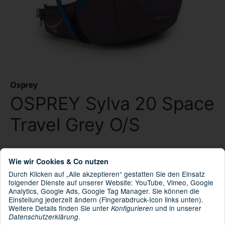
Osprey
OSPREY Sylva 20 Space
Travel Grey O/S
os-10005079
Artikelnummer:
Wie wir Cookies & Co nutzen
843820159479
GTIN:
Durch Klicken auf „Alle akzeptieren“ gestatten Sie den Einsatz
10005079
HAN:
folgender Dienste auf unserer Website: YouTube, Vimeo, Google
Analytics, Google Ads, Google Tag Manager. Sie können die
Fahrradrucksack
Kategorie:
Einstellung jederzeit ändern (Fingerabdruck-Icon links unten).
Weitere Details finden Sie unter
und in unserer
Konfigurieren
.
Datenschutzerklärung