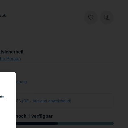
956
tsicherheit
che Person
freie Lieferung
ds,
 12.08.2026
(DE - Ausland abweichend)
Nur noch 1 verfügbar