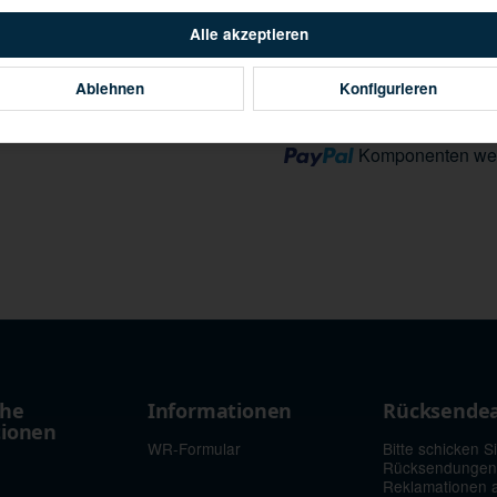
Alle akzeptieren
Ablehnen
Konfigurieren
Loading...
Komponenten wer
che
Informationen
Rücksende
tionen
WR-Formular
Bitte schicken S
Rücksendungen
Reklamationen 