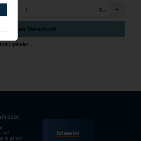
Stk
In den Warenkorb
den geladen ...
adresse
ie
 und
an folgende