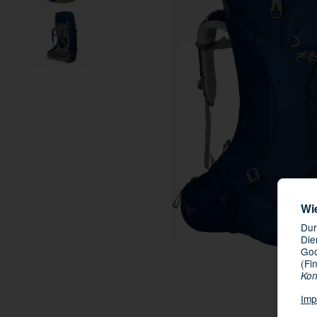
Wi
Dur
Die
Goo
(Fi
Kon
Imp