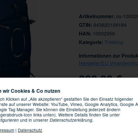
Artikelnummer:
os-10002
GTIN:
843820109184
HAN:
10002956
Kategorie:
Trekking
Informationen zur Produk
Hersteller/EU Verantwortli
300,00 €
inkl. 19% USt. ,
Versandkosten
e wir Cookies & Co nutzen
Knapper Lagerbestand
ch Klicken auf „Alle akzeptieren“ gestatten Sie den Einsatz folgender
nste auf unserer Website: YouTube, Vimeo, Google Analytics, Google A
09.08.2026 -
Lieferdatum:
gle Tag Manager. Sie können die Einstellung jederzeit ändern
ngerabdruck-Icon links unten). Weitere Details finden Sie unter
und in unserer
.
figurieren
Datenschutzerklärung
ressum
|
Datenschutz