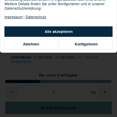
Weitere Details finden Sie unter
und in unserer
Konfigurieren
.
Datenschutzerklärung
Informationen zur Produktsicherheit
Impressum
|
Datenschutz
Hersteller/EU Verantwortliche Person
300,00 €
Alle akzeptieren
inkl. 19% USt. ,
Versandkostenfreie Lieferung
Ablehnen
Konfigurieren
Knapper Lagerbestand
11.08.2026 - 13.08.2026
(DE - Ausland
Lieferdatum:
abweichend)
Nur noch 2 verfügbar
Stk
In den Warenkorb