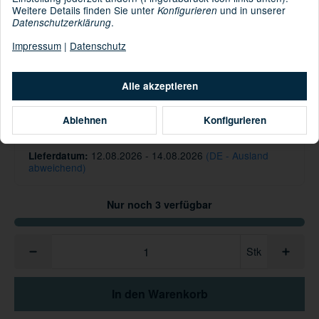
Weitere Details finden Sie unter
und in unserer
Konfigurieren
.
Datenschutzerklärung
Informationen zur Produktsicherheit
Impressum
|
Datenschutz
Hersteller/EU Verantwortliche Person
44,99 €
Alle akzeptieren
inkl. 19% USt. , zzgl.
Versand
Ablehnen
Konfigurieren
Knapper Lagerbestand
12.08.2026 - 14.08.2026
(DE - Ausland
Lieferdatum:
abweichend)
Nur noch 3 verfügbar
Stk
In den Warenkorb