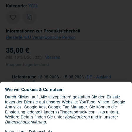
YOU
Kategorie:
Informationen zur Produktsicherheit
Hersteller/EU Verantwortliche Person
35,00 €
inkl. 19% USt. , zzgl.
Versand
Knapper Lagerbestand
13.08.2026 - 15.08.2026
(DE - Ausland
Lieferdatum:
abweichend)
Wie wir Cookies & Co nutzen
Durch Klicken auf „Alle akzeptieren“ gestatten Sie den Einsatz
Nur noch 1 verfügbar
folgender Dienste auf unserer Website: YouTube, Vimeo, Google
Analytics, Google Ads, Google Tag Manager. Sie können die
Einstellung jederzeit ändern (Fingerabdruck-Icon links unten).
Stk
Weitere Details finden Sie unter
und in unserer
Konfigurieren
.
Datenschutzerklärung
Impressum
|
Datenschutz