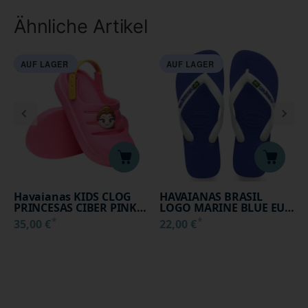
Ähnliche Artikel
AUF LAGER
AUF LAGER
Havaianas KIDS CLOG
HAVAIANAS BRASIL
PRINCESAS CIBER PINK
LOGO MARINE BLUE EU:
(EU: 31/32)
29/30
*
*
35,00 €
22,00 €