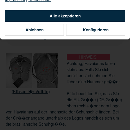
In den Warenkorb
Loading...
Komponenten werden geladen ...
Alle akzeptieren
Ablehnen
Konfigurieren
Beschreibung
HINWEIS!
Achtung, Havaianas fallen
klein aus. Falls Sie sich
unsicher sind nehmen Sie
lieber eine Nummer gr��er.
(Klicken f�r Vollbild)
Bitte beachten Sie, dass Sie
die EU-Gr��e (DE-Gr��e)
oben rechts �ber dem Logo
von Havaianas auf der Innenseite der Schuhsohle finden. Bei
der Gr��enangabe unterhalb des Logos handelt es sich um
die brasilianische Schuhgr��e.