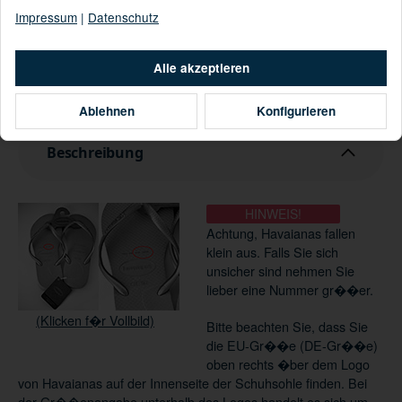
Impressum
|
Datenschutz
In den Warenkorb
Alle akzeptieren
Loading...
Komponenten werden geladen ...
Ablehnen
Konfigurieren
Beschreibung
HINWEIS!
Achtung, Havaianas fallen
klein aus. Falls Sie sich
unsicher sind nehmen Sie
lieber eine Nummer gr��er.
(Klicken f�r Vollbild)
Bitte beachten Sie, dass Sie
die EU-Gr��e (DE-Gr��e)
oben rechts �ber dem Logo
von Havaianas auf der Innenseite der Schuhsohle finden. Bei
der Gr��enangabe unterhalb des Logos handelt es sich um