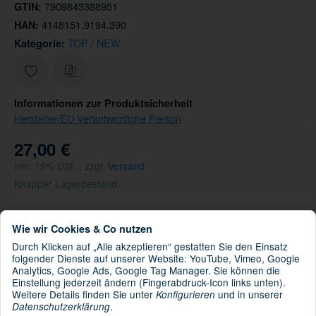
7909843388951
GTIN:
4148151.9194.390
HAN:
TOP / NEW
Kategorie:
Informationen zur Produktsicherheit
Hersteller/EU Verantwortliche Person
27,00 €
inkl. 19% USt. , zzgl.
Versand
Knapper Lagerbestand
12.08.2026 - 14.08.2026
(DE - Ausland
Lieferdatum:
abweichend)
Wie wir Cookies & Co nutzen
Durch Klicken auf „Alle akzeptieren“ gestatten Sie den Einsatz
folgender Dienste auf unserer Website: YouTube, Vimeo, Google
Nur noch 2 verfügbar
Analytics, Google Ads, Google Tag Manager. Sie können die
Einstellung jederzeit ändern (Fingerabdruck-Icon links unten).
Weitere Details finden Sie unter
und in unserer
Konfigurieren
.
Datenschutzerklärung
Stk