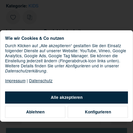
KIDS
Kategorie:
Informationen zur Produktsicherheit
Hersteller/EU Verantwortliche Person
Wie wir Cookies & Co nutzen
Durch Klicken auf „Alle akzeptieren“ gestatten Sie den Einsatz
17,00 €
folgender Dienste auf unserer Website: YouTube, Vimeo, Google
Analytics, Google Ads, Google Tag Manager. Sie können die
inkl. 19% USt. , zzgl.
Versand
Einstellung jederzeit ändern (Fingerabdruck-Icon links unten).
Knapper Lagerbestand
Weitere Details finden Sie unter
und in unserer
Konfigurieren
.
Datenschutzerklärung
11.08.2026 - 13.08.2026
(DE - Ausland
Lieferdatum:
Impressum
|
Datenschutz
abweichend)
Alle akzeptieren
Nur noch 2 verfügbar
Ablehnen
Konfigurieren
Stk