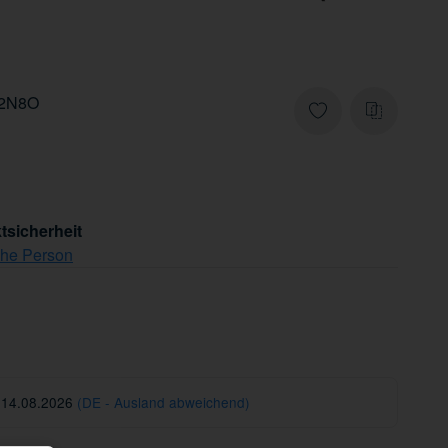
-2N8O
tsicherheit
che Person
 14.08.2026
(DE - Ausland abweichend)