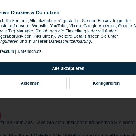
e wir Cookies & Co nutzen
ch Klicken auf „Alle akzeptieren“ gestatten Sie den Einsatz folgender
nste auf unserer Website: YouTube, Vimeo, Google Analytics, Google A
gle Tag Manager. Sie können die Einstellung jederzeit ändern
ngerabdruck-Icon links unten). Weitere Details finden Sie unter
und in unserer
.
figurieren
Datenschutzerklärung
ressum
|
Datenschutz
Loading...
Komponenten wer
Alle akzeptieren
Ablehnen
Konfigurieren
fallen klein aus. Falls Sie sich unsicher sind nehmen Sie lie
, dass Sie die EU-Gr��e (DE-Gr��e) oben rechts �ber dem Lo