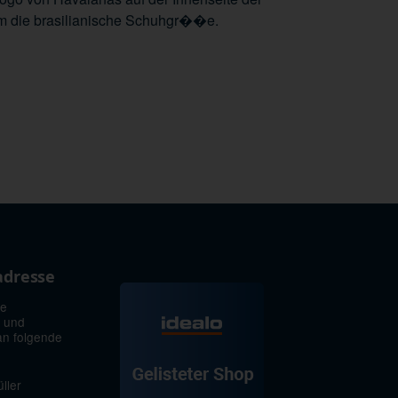
m die brasilianische Schuhgr��e.
adresse
ie
 und
an folgende
ller