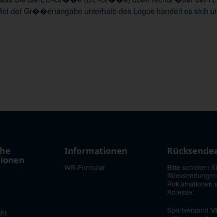
Bei der Gr��enangabe unterhalb des Logos handelt es sich u
che
Informationen
Rücksende
tionen
WR-Formular
Bitte schicken S
Rücksendungen
Reklamationen 
Adresse:
Sportversand Mü
cht