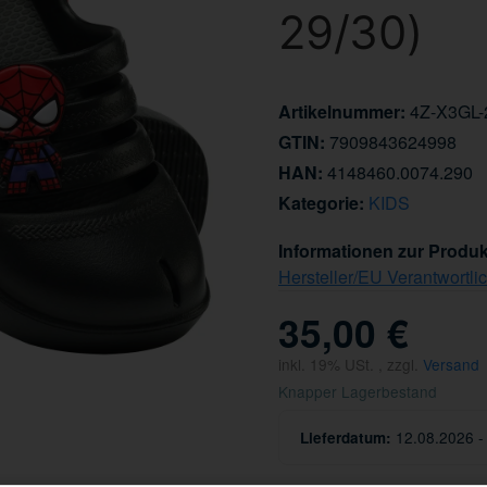
29/30)
Artikelnummer:
4Z-X3GL
GTIN:
7909843624998
HAN:
4148460.0074.290
Kategorie:
KIDS
Informationen zur Produk
Hersteller/EU Verantwortli
35,00 €
inkl. 19% USt. , zzgl.
Versand
Knapper Lagerbestand
12.08.2026 -
Lieferdatum: