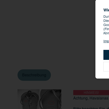
Wi
Dur
Die
Goo
(Fi
Kon
Imp
Beschreibung
HINWEIS!
Achtung, Havaianas 
Bitte beachten Sie