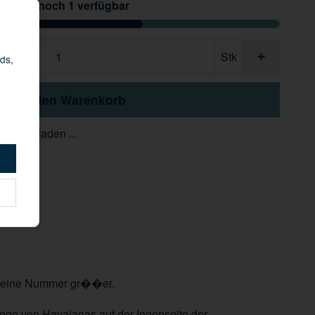
Nur noch 1 verfügbar
Stk
ds,
In den Warenkorb
den geladen ...
ber eine Nummer gr��er.
go von Havaianas auf der Innenseite der