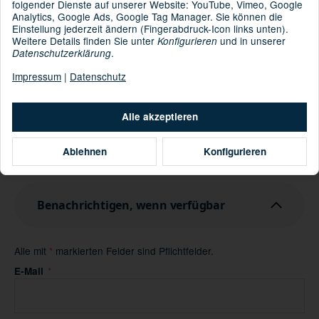
folgender Dienste auf unserer Website: YouTube, Vimeo, Google
: 95% Polyester 5% Elastan
Material
Analytics, Google Ads, Google Tag Manager. Sie können die
Einstellung jederzeit ändern (Fingerabdruck-Icon links unten).
Weitere Details finden Sie unter
und in unserer
Konfigurieren
Informationen zur Produktsicherheit
.
Datenschutzerklärung
Hersteller/EU Verantwortliche Person
Impressum
|
Datenschutz
Artikel zurzeit vergriffen
Momentan nicht verfügbar
Alle akzeptieren
Benachrichtigung anfordern
Ablehnen
Konfigurieren
Benachrichtigen, wenn verfügbar
Alle mit
*
markierten Felder sind Pflichtfelder.
Benachrichtigen, wenn verfügbar
E-Mail