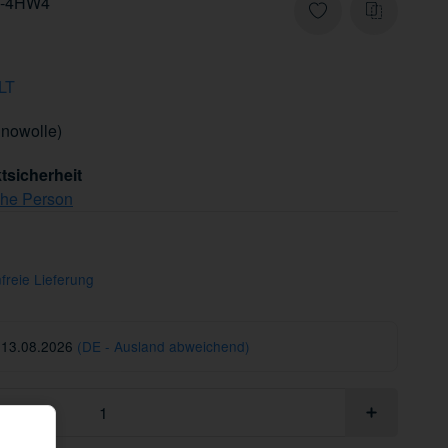
-4HW4
LT
inowolle)
tsicherheit
che Person
freie Lieferung
 13.08.2026
(DE - Ausland abweichend)