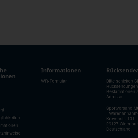
che
Informationen
Rücksende
tionen
WR-Formular
Bitte schicken S
Rücksendungen
Reklamationen 
Adresse:
Sportversand Mü
cht
- Warenannahm
lichkeiten
Kreyenstr. 101
26127 Oldenbu
rmationen
Deutschland
etzhinweise