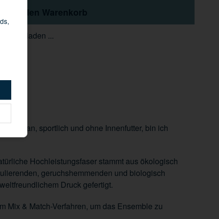
In den Warenkorb
ds,
den geladen ...
t. Urban, sportlich und ohne Innenfutter, bin ich
 natürliche Hochleistungsfaser stammt aus ökologisch
regulierenden, geruchshemmenden und biologisch
eltfreundlichem Druck gefertigt.
 im Mix & Match-Verfahren, um das Ensemble zu