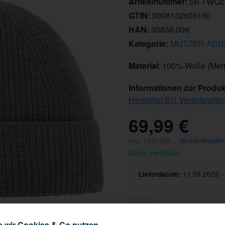
Artikelnummer:
5B-TWQZ
GTIN:
9008132606160
HAN:
30836.006
Kategorie:
MÜTZEN ADU
Material
: 100% Wolle (Mer
Informationen zur Produk
Hersteller/EU Verantwortli
69,99 €
inkl. 19% USt. ,
Versandkosten
Sofort verfügbar
11.08.2026 -
Lieferdatum:
e wir Cookies & Co nutzen