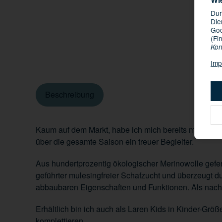
Dur
Die
Goo
(Fi
Kon
Imp
Beschreibung
Kaum auf dem Markt, habe ich mich bereits mit meinem 
über die gesamte Saison ein treuer Begleiter.
Aus hundertprozentig ökologischer Merinowolle gefert
geführter mulesingfreier Schafzucht und überzeugt 
abbaubaren Eigenschaften und Funktionen. Als nachhal
Erhältlich bin ich auch als Laren Kids in Kinder-G
komplettieren.