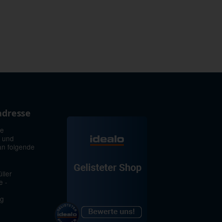
adresse
ie
 und
an folgende
ller
e -
rg