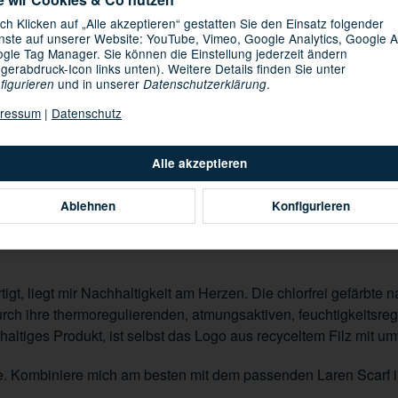
ch Klicken auf „Alle akzeptieren“ gestatten Sie den Einsatz folgender
nste auf unserer Website: YouTube, Vimeo, Google Analytics, Google A
gle Tag Manager. Sie können die Einstellung jederzeit ändern
Loading...
Komponenten wer
ngerabdruck-Icon links unten). Weitere Details finden Sie unter
und in unserer
.
figurieren
Datenschutzerklärung
ressum
|
Datenschutz
Alle akzeptieren
Ablehnen
Konfigurieren
Regular Fit als einer der Lieblinge im Merino-Sortiment etablier
igt, liegt mir Nachhaltigkeit am Herzen. Die chlorfrei gefärbte
durch ihre thermoregulierenden, atmungsaktiven, feuchtigkeits
tiges Produkt, ist selbst das Logo aus recyceltem Filz mit umw
röße. Kombiniere mich am besten mit dem passenden Laren Scarf