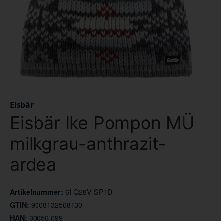
Eisbär
Eisbär Ike Pompon MÜ
milkgrau-anthrazit-
ardea
6I-Q28V-SP1D
Artikelnummer:
9008132568130
GTIN:
30656.099
HAN: