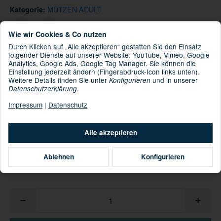
MÜTZEN ADULT
Kategorie:
Wie wir Cookies & Co nutzen
Durch Klicken auf „Alle akzeptieren“ gestatten Sie den Einsatz
: 53% Wolle 47% Polyacryl, Futter: 100% Polyester
Material
folgender Dienste auf unserer Website: YouTube, Vimeo, Google
(recycelt)
Analytics, Google Ads, Google Tag Manager. Sie können die
Einstellung jederzeit ändern (Fingerabdruck-Icon links unten).
Weitere Details finden Sie unter
und in unserer
Konfigurieren
Informationen zur Produktsicherheit
.
Datenschutzerklärung
Hersteller/EU Verantwortliche Person
Impressum
|
Datenschutz
49,99 €
inkl. 19% USt. , zzgl.
Versand
Alle akzeptieren
Sofort verfügbar
Ablehnen
Konfigurieren
12.08.2026 - 14.08.2026
(DE - Ausland
Lieferdatum:
abweichend)