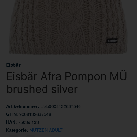
Eisbär
Eisbär Afra Pompon MÜ
brushed silver
Eisb9008132637546
Artikelnummer:
9008132637546
GTIN:
75039.133
HAN:
MÜTZEN ADULT
Kategorie: