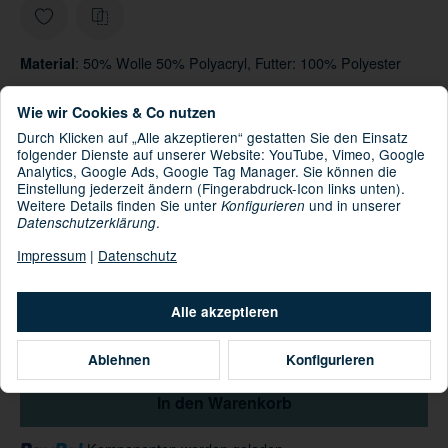
: 50% Wolle 50% Polyacryl, Futter: 100% Polyester
Material
Informationen zur Produktsicherheit
Wie wir Cookies & Co nutzen
Hersteller/EU Verantwortliche Person
Durch Klicken auf „Alle akzeptieren“ gestatten Sie den Einsatz
folgender Dienste auf unserer Website: YouTube, Vimeo, Google
39,99 €
Analytics, Google Ads, Google Tag Manager. Sie können die
Einstellung jederzeit ändern (Fingerabdruck-Icon links unten).
inkl. 19% USt. , zzgl.
Versand
Weitere Details finden Sie unter
und in unserer
Konfigurieren
Sofort verfügbar
.
Datenschutzerklärung
Impressum
|
Datenschutz
09.08.2026 - 12.08.2026
(DE - Ausland
Lieferdatum:
abweichend)
Alle akzeptieren
Stk
Ablehnen
Konfigurieren
In den Warenkorb
Loading...