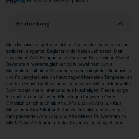
Komponenten werden geladen ...
Beschreibung
Mein klassisches grob-gestricktes Zopfmuster macht mich zum
zeitlosen, eleganten Begleiter in der kalten Jahreszeit. Mein
flauschiges Woll-Pompon setzt einen sportlich-lässigen Akzent.
Bewährte Allwettertauglichkeit dank bewährtem 50/50
Materialmix: mit einer Mischung aus mulesingfreier Merinowolle
und Polyacryl isoliere ich hervorragend bei kalten Temperaturen
und leite Feuchtigkeit bei hoher Atmungsaktivität effizient weiter.
Dank zusätzlichem Innenband aus kuscheligem Fleece, sorge
ich auch an den kältesten Wintertagen für warme Ohren.
Erhältlich bin ich auch als Afra, Afra Lux und Afra Lux Kids-
Mütze oder Afra-Stirnband. Kombiniere mich am besten mit
dem passenden Afra Loop und Afra Mittens-Pulswärmern im
Mix & Match-Verfahren, um das Ensemble zu komplettieren.