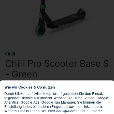
Chilli
Chilli Pro Scooter Base S
- Green
Wie wir Cookies & Co nutzen
108-01
Artikelnummer:
Durch Klicken auf „Alle akzeptieren“ gestatten Sie den Einsatz
7630053544997
GTIN:
folgender Dienste auf unserer Website: YouTube, Vimeo, Google
108-01
HAN:
Analytics, Google Ads, Google Tag Manager. Sie können die
Einstellung jederzeit ändern (Fingerabdruck-Icon links unten).
Chilli Pro Scooter
Kategorie:
Weitere Details finden Sie unter
und in unserer
Konfigurieren