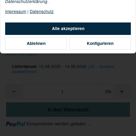
.
Datenschutzerklärung
Impressum
|
Datenschutz
Informationen zur Produktsicherheit
Hersteller/EU Verantwortliche Person
Alle akzeptieren
139,90 €
Ablehnen
Konfigurieren
inkl. 19% USt. ,
Versandkostenfreie Lieferung
Sofort verfügbar
12.08.2026 - 14.08.2026
(DE - Ausland
Lieferdatum:
abweichend)
Stk
In den Warenkorb
Loading...
Komponenten werden geladen ...