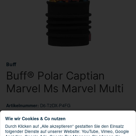
Buff
Buff® Polar Captian
Marvel Ms Marvel Multi
D6-T2DX-P4FG
Artikelnummer:
8428927375162
GTIN:
Wie wir Cookies & Co nutzen
121673.555.10.00
HAN:
Durch Klicken auf „Alle akzeptieren“ gestatten Sie den Einsatz
BUFF® Cap
Kategorie:
folgender Dienste auf unserer Website: YouTube, Vimeo, Google