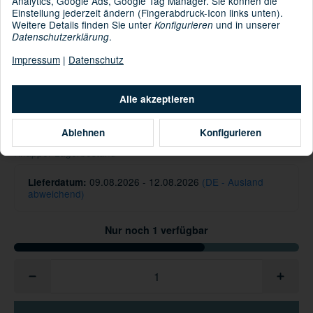
Analytics, Google Ads, Google Tag Manager. Sie können die
Einstellung jederzeit ändern (Fingerabdruck-Icon links unten).
Weitere Details finden Sie unter
und in unserer
Konfigurieren
.
Datenschutzerklärung
: 97% Polyester [recycelt] 3% Elasthan
Material
Impressum
|
Datenschutz
Informationen zur Produktsicherheit
Hersteller/EU Verantwortliche Person
Alle akzeptieren
29,95 €
Ablehnen
Konfigurieren
inkl. 19% USt. , zzgl.
Versand
Knapper Lagerbestand
09.08.2026 - 12.08.2026
(DE - Ausland
Lieferdatum:
abweichend)
Nur noch 1 verfügbar