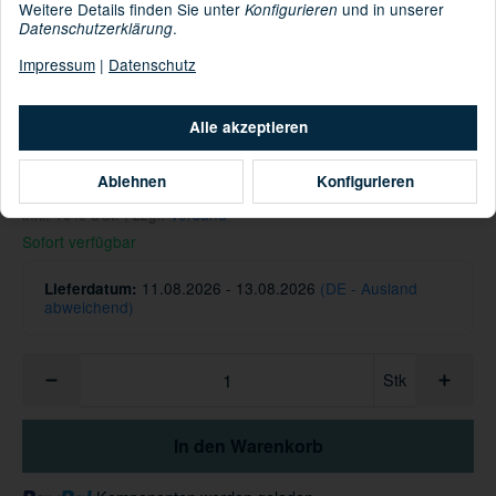
Weitere Details finden Sie unter
und in unserer
Konfigurieren
.
Datenschutzerklärung
Impressum
|
Datenschutz
: 97% Polyester [recycelt] 3% Elasthan
Material
Informationen zur Produktsicherheit
Alle akzeptieren
Hersteller/EU Verantwortliche Person
29,95 €
Ablehnen
Konfigurieren
inkl. 19% USt. , zzgl.
Versand
Sofort verfügbar
11.08.2026 - 13.08.2026
(DE - Ausland
Lieferdatum:
abweichend)
Stk
In den Warenkorb
Loading...