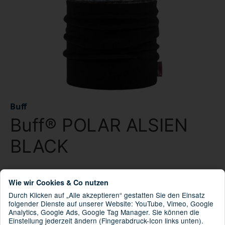
Buff
Buff® POLAR ALSIEN
BLACK
B8428927481283
Artikelnummer:
Wie wir Cookies & Co nutzen
8428927481283
GTIN:
Durch Klicken auf „Alle akzeptieren“ gestatten Sie den Einsatz
130013.999.10.00
HAN:
folgender Dienste auf unserer Website: YouTube, Vimeo, Google
Analytics, Google Ads, Google Tag Manager. Sie können die
BUFF® Polar
Kategorie:
Einstellung jederzeit ändern (Fingerabdruck-Icon links unten).