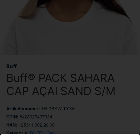
Buff
Buff® PACK SAHARA
CAP AÇAI SAND S/M
TR-7BSW-TYX6
Artikelnummer:
8428927437334
GTIN:
125341.302.20.00
HAN:
BUFF® Cap
Kategorie: