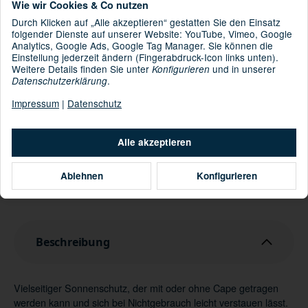
Wie wir Cookies & Co nutzen
Durch Klicken auf „Alle akzeptieren“ gestatten Sie den Einsatz
folgender Dienste auf unserer Website: YouTube, Vimeo, Google
: Krone: 100% Polyester [recycelt], Inneres
Material
Analytics, Google Ads, Google Tag Manager. Sie können die
Einstellung jederzeit ändern (Fingerabdruck-Icon links unten).
Schweißband: 100% Polyester, Visier: 100% Polyhuretan
Weitere Details finden Sie unter
und in unserer
Konfigurieren
.
Datenschutzerklärung
Informationen zur Produktsicherheit
Hersteller/EU Verantwortliche Person
Impressum
|
Datenschutz
Artikel zurzeit vergriffen
Alle akzeptieren
Momentan nicht verfügbar
Ablehnen
Konfigurieren
Benachrichtigung anfordern
Beschreibung
Vielseitiger Sonnenschutz, der mit oder ohne Cape getragen
werden kann und sich bei Nichtgebrauch leicht verstauen lässt.