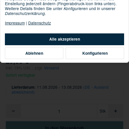
Einstellung jederzeit ändern (Fingerabdruck-Icon links unten).
BUFF® Merino
Kategorie:
Weitere Details finden Sie unter
und in unserer
Konfigurieren
.
Datenschutzerklärung
Impressum
|
Datenschutz
: 100% Wolle [Merinowolle]
Material
Alle akzeptieren
Informationen zur Produktsicherheit
Hersteller/EU Verantwortliche Person
Ablehnen
Konfigurieren
29,95 €
inkl. 19% USt. , zzgl.
Versand
Sofort verfügbar
11.08.2026 - 13.08.2026
(DE - Ausland
Lieferdatum:
abweichend)
Stk
In den Warenkorb