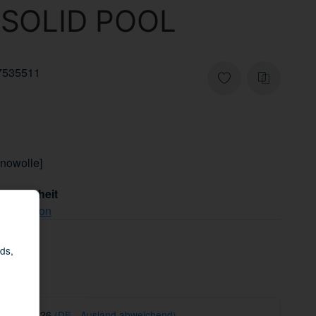
SOLID POOL
7535511
inowolle]
tsicherheit
che Person
ds,
 14.08.2026
(DE - Ausland abweichend)