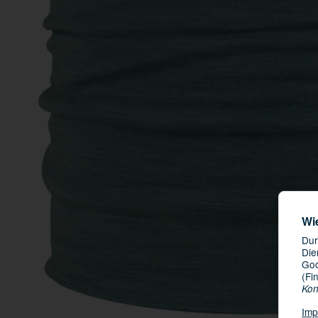
Wi
Dur
Die
Goo
(Fi
Kon
Imp