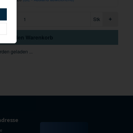
Stk
In den Warenkorb
den geladen ...
adresse
ie