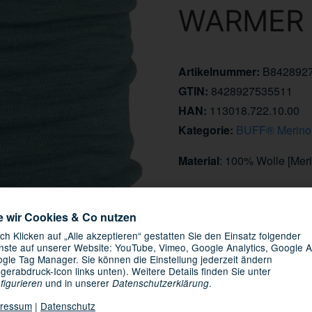
WARMER 
Artikelnummer:
B842892
GTIN:
8428927535511
HAN:
113018.722.10.00
Kategorie:
BUFF® Merino
Material
: 100% Wolle [Mer
Informationen zur Produk
Hersteller/EU Verantwortli
e wir Cookies & Co nutzen
34,95 €
ch Klicken auf „Alle akzeptieren“ gestatten Sie den Einsatz folgender
nste auf unserer Website: YouTube, Vimeo, Google Analytics, Google A
gle Tag Manager. Sie können die Einstellung jederzeit ändern
inkl. 19% USt. , zzgl.
Versand
ngerabdruck-Icon links unten). Weitere Details finden Sie unter
Sofort verfügbar
und in unserer
.
figurieren
Datenschutzerklärung
ressum
|
Datenschutz
12.08.2026 -
Lieferdatum: