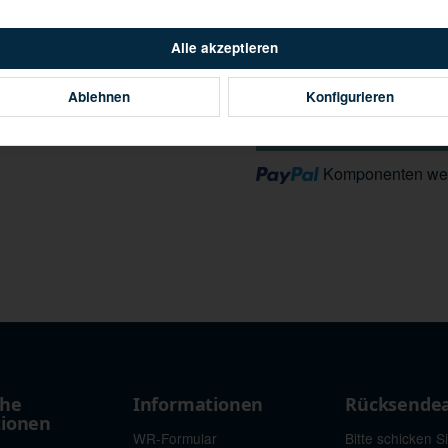
Alle akzeptieren
Ablehnen
Konfigurieren
Loading...
Komponenten wer
che
Informationen
Rücksende
tionen
WR-Formular
Bitte schicken S