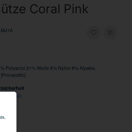
tze Coral Pink
-MJ1A
62% Polyacryl 21% Wolle 8% Nylon 8% Alpaka,
 [Primaloft®]
tsicherheit
che Person
ds,