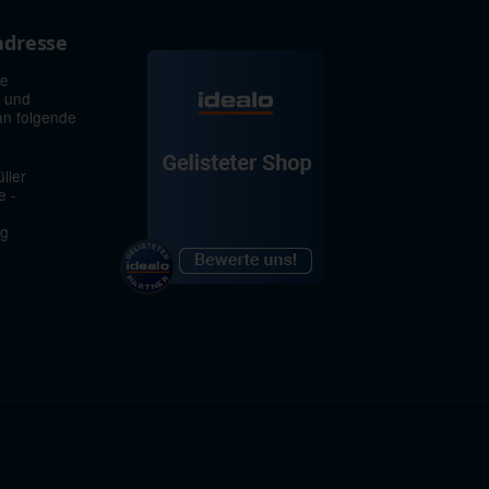
adresse
ie
 und
an folgende
ller
e -
rg