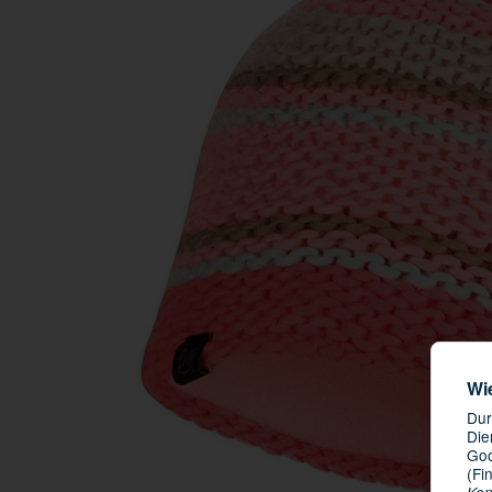
Wi
Dur
Die
Goo
(Fi