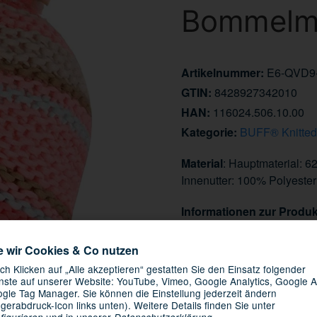
Bommelmü
Artikelnummer:
E6-QVD9
GTIN:
8428927342010
HAN:
116024.506.10.00
Kategorie:
BUFF® Knitted
Material
: Hauptmaterial: 
Innenutter: 100% Polyester
Informationen zur Produk
Hersteller/EU Verantwortli
e wir Cookies & Co nutzen
29,95 €
ch Klicken auf „Alle akzeptieren“ gestatten Sie den Einsatz folgender
nste auf unserer Website: YouTube, Vimeo, Google Analytics, Google A
inkl. 19% USt. , zzgl.
Versand
gle Tag Manager. Sie können die Einstellung jederzeit ändern
Knapper Lagerbestand
ngerabdruck-Icon links unten). Weitere Details finden Sie unter
und in unserer
.