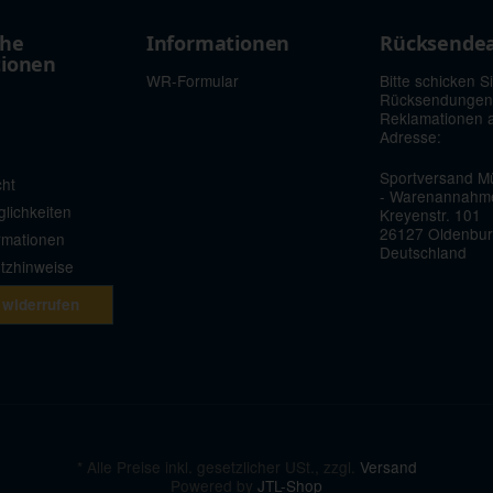
che
Informationen
Rücksende
tionen
WR-Formular
Bitte schicken S
Rücksendungen
Reklamationen 
Adresse:
Sportversand Mü
cht
- Warenannahm
lichkeiten
Kreyenstr. 101
26127 Oldenbu
rmationen
Deutschland
etzhinweise
 widerrufen
*
Alle Preise inkl. gesetzlicher USt., zzgl.
Versand
Powered by
JTL-Shop