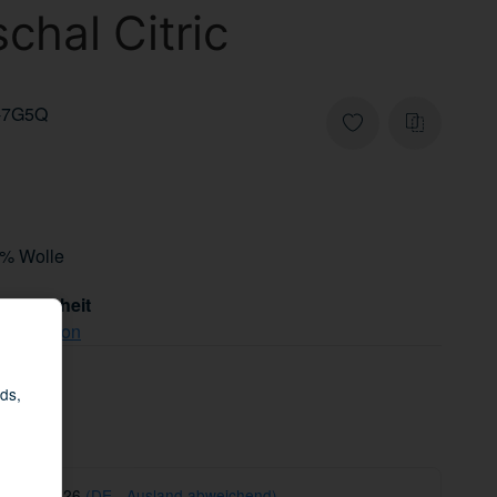
chal Citric
-7G5Q
0% Wolle
tsicherheit
che Person
ds,
 13.08.2026
(DE - Ausland abweichend)