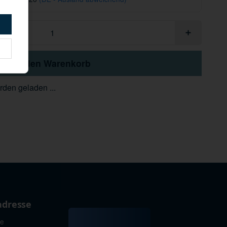
In den Warenkorb
den geladen ...
adresse
ie