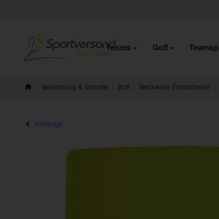
Tennis
Golf
Teamsp
/
Bekleidung & Schuhe
/
Buff
/
Neckware Erwachsene
/
Startseite
Vorherige