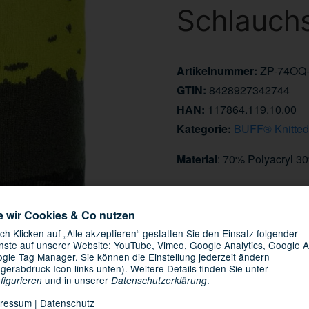
Schlauchs
Artikelnummer:
ZP-74OQ
GTIN:
8428927342744
HAN:
117864.119.10.00
Kategorie:
BUFF® Knitted
Material
: 70% Polyacryl 3
Informationen zur Produk
Hersteller/EU Verantwortli
e wir Cookies & Co nutzen
29,95 €
ch Klicken auf „Alle akzeptieren“ gestatten Sie den Einsatz folgender
nste auf unserer Website: YouTube, Vimeo, Google Analytics, Google A
gle Tag Manager. Sie können die Einstellung jederzeit ändern
inkl. 19% USt. , zzgl.
Versand
ngerabdruck-Icon links unten). Weitere Details finden Sie unter
Sofort verfügbar
und in unserer
.
figurieren
Datenschutzerklärung
ressum
|
Datenschutz
11.08.2026 -
Lieferdatum: