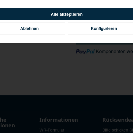
Alle akzeptieren
Ablehnen
Konfigurieren
Loading...
Komponenten wer
che
Informationen
Rücksende
tionen
WR-Formular
Bitte schicken S