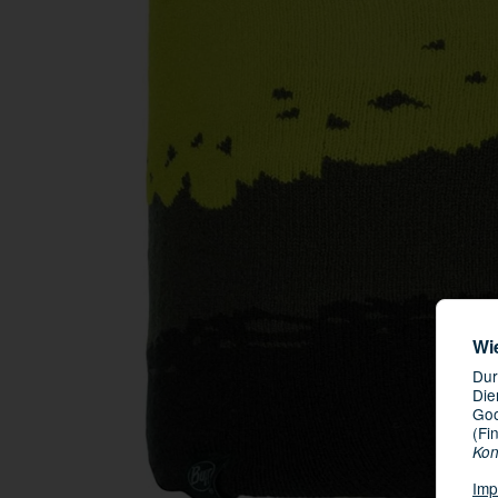
Wi
Dur
Die
Goo
(Fi
Kon
Imp