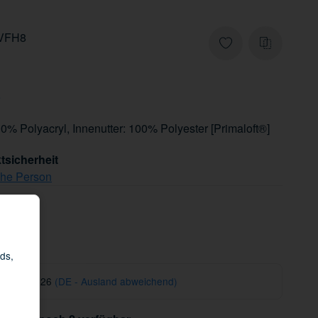
-VFH8
e
00% Polyacryl, Innenutter: 100% Polyester [Primaloft®]
tsicherheit
che Person
ds,
 13.08.2026
(DE - Ausland abweichend)