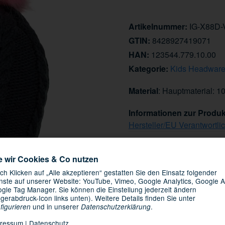
Artikelnummer:
IG-X88D
GTIN:
8428927419071
HAN:
123544.779.10.00
Kategorie:
Kids Headwar
Material
: Hauptmaterial: 1
Informationen zur Produk
Hersteller/EU Verantwortli
24,95 €
e wir Cookies & Co nutzen
inkl. 19% USt. , zzgl.
Versand
ch Klicken auf „Alle akzeptieren“ gestatten Sie den Einsatz folgender
Knapper Lagerbestand
nste auf unserer Website: YouTube, Vimeo, Google Analytics, Google A
gle Tag Manager. Sie können die Einstellung jederzeit ändern
ngerabdruck-Icon links unten). Weitere Details finden Sie unter
11.08.2026 -
Lieferdatum:
und in unserer
.
figurieren
Datenschutzerklärung
ressum
|
Datenschutz