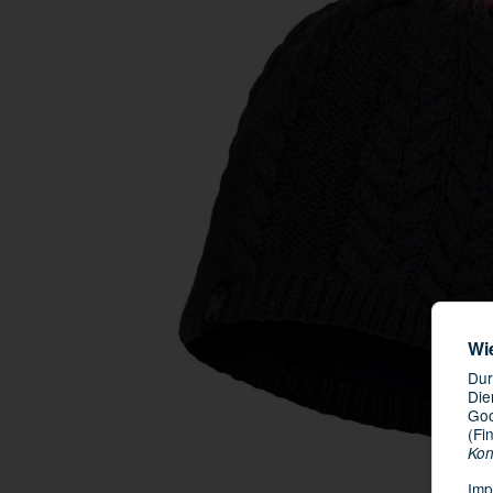
Wi
Dur
Die
Goo
(Fi
Kon
Imp