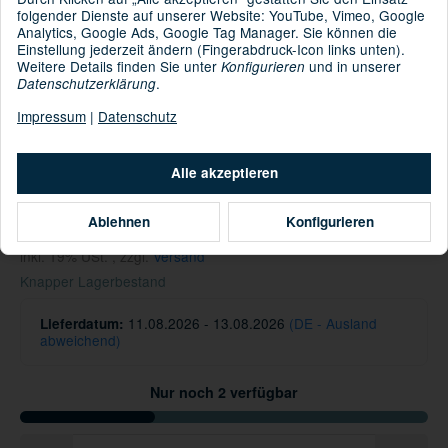
folgender Dienste auf unserer Website: YouTube, Vimeo, Google
BUFF® Knitted
Kategorie:
Analytics, Google Ads, Google Tag Manager. Sie können die
Einstellung jederzeit ändern (Fingerabdruck-Icon links unten).
Weitere Details finden Sie unter
und in unserer
Konfigurieren
.
Datenschutzerklärung
: Hauptmaterial: 100% Polyacryl, Innenutter: 85%
Material
Impressum
|
Datenschutz
Polyester [recycelt] 15% Polyester
Informationen zur Produktsicherheit
Alle akzeptieren
Hersteller/EU Verantwortliche Person
Ablehnen
Konfigurieren
34,95 €
inkl. 19% USt. , zzgl.
Versand
Knapper Lagerbestand
11.08.2026 - 13.08.2026
(DE - Ausland
Lieferdatum:
abweichend)
Nur noch 2 verfügbar