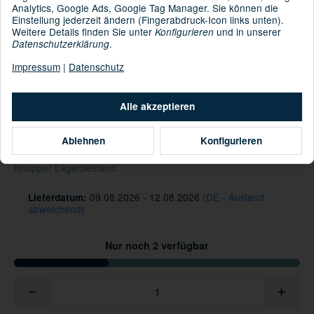
Analytics, Google Ads, Google Tag Manager. Sie können die
Einstellung jederzeit ändern (Fingerabdruck-Icon links unten).
Weitere Details finden Sie unter
und in unserer
Konfigurieren
: Hauptmaterial: 100% Polyacryl, Innenutter: 85%
.
Material
Datenschutzerklärung
Polyester [recycelt] 15% Polyester
Impressum
|
Datenschutz
Informationen zur Produktsicherheit
Hersteller/EU Verantwortliche Person
Alle akzeptieren
29,95 €
Ablehnen
Konfigurieren
inkl. 19% USt. , zzgl.
Versand
Knapper Lagerbestand
09.08.2026 - 12.08.2026
(DE - Ausland
Lieferdatum:
abweichend)
Nur noch 2 verfügbar