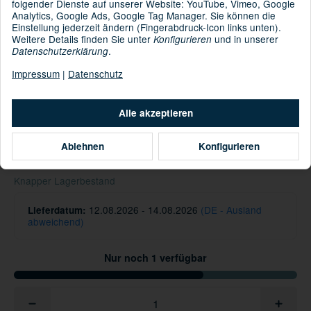
folgender Dienste auf unserer Website: YouTube, Vimeo, Google
BUFF® Knitted
Kategorie:
Analytics, Google Ads, Google Tag Manager. Sie können die
Einstellung jederzeit ändern (Fingerabdruck-Icon links unten).
Weitere Details finden Sie unter
und in unserer
Konfigurieren
.
Datenschutzerklärung
: 100% Polyacryl
Material
Impressum
|
Datenschutz
Informationen zur Produktsicherheit
Alle akzeptieren
Hersteller/EU Verantwortliche Person
37,95 €
Ablehnen
Konfigurieren
inkl. 19% USt. , zzgl.
Versand
Knapper Lagerbestand
12.08.2026 - 14.08.2026
(DE - Ausland
Lieferdatum:
abweichend)
Nur noch 1 verfügbar