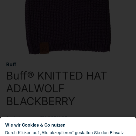
Buff
Buff® KNITTED HAT
ADALWOLF
BLACKBERRY
EY-OSDU-CF73
Artikelnummer:
Wie wir Cookies & Co nutzen
8428927303660
GTIN:
Durch Klicken auf „Alle akzeptieren“ gestatten Sie den Einsatz
115405.621.10.00
HAN: