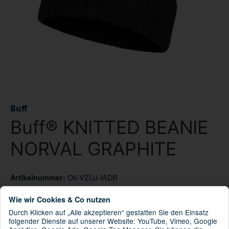
Buff
Buff® KNITTED BEANIE
NORVAL GRAPHITE
O6-VZUJ-IADB
Artikelnummer:
8428927419255
GTIN:
Wie wir Cookies & Co nutzen
124242.901.10.00
HAN:
Durch Klicken auf „Alle akzeptieren“ gestatten Sie den Einsatz
BUFF® Beanie
Kategorie:
folgender Dienste auf unserer Website: YouTube, Vimeo, Google