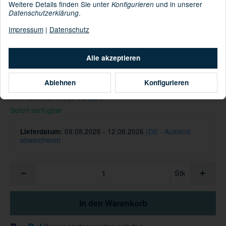
Weitere Details finden Sie unter
und in unserer
Konfigurieren
.
Datenschutzerklärung
Impressum
|
Datenschutz
: 100% Baumwolle
Material
Informationen zur Produktsicherheit
Alle akzeptieren
Hersteller/EU Verantwortliche Person
29,95 €
Ablehnen
Konfigurieren
inkl. 19% USt. , zzgl.
Versand
Sofort verfügbar
09.08.2026 - 12.08.2026
(DE - Ausland
Lieferdatum:
abweichend)
Stk
In den Warenkorb
Loading...