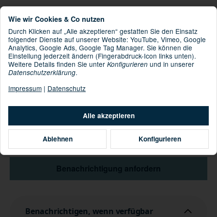
BUFF® Booney Hat
Kategorie:
Wie wir Cookies & Co nutzen
Durch Klicken auf „Alle akzeptieren“ gestatten Sie den Einsatz
folgender Dienste auf unserer Website: YouTube, Vimeo, Google
Analytics, Google Ads, Google Tag Manager. Sie können die
: Obere Krone: 100% Nylon [recycelt], unterer Riemen:
Material
Einstellung jederzeit ändern (Fingerabdruck-Icon links unten).
100% Nylon [recycelt], oberer Riemen: 100% Polyester
Weitere Details finden Sie unter
und in unserer
Konfigurieren
[recycelt], Krempe: 100% Nylon [recycelt], Schweißband innen:
.
Datenschutzerklärung
100% Polyester [recycelt]
Impressum
|
Datenschutz
Informationen zur Produktsicherheit
Hersteller/EU Verantwortliche Person
Alle akzeptieren
Artikel zurzeit vergriffen
Ablehnen
Konfigurieren
Momentan nicht verfügbar
Benachrichtigung anfordern
Benachrichtigen, wenn verfügbar