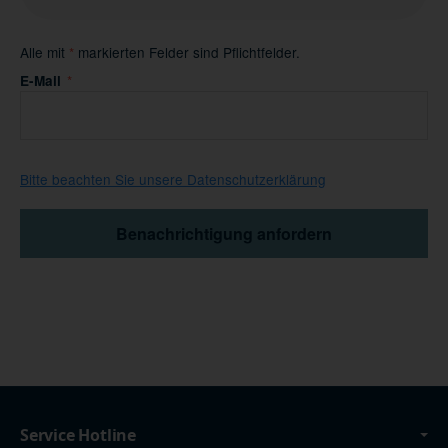
Alle mit
*
markierten Felder sind Pflichtfelder.
Benachrichtigen, wenn verfügbar
E-Mail
Bitte beachten Sie unsere Datenschutzerklärung
Benachrichtigung anfordern
Service Hotline