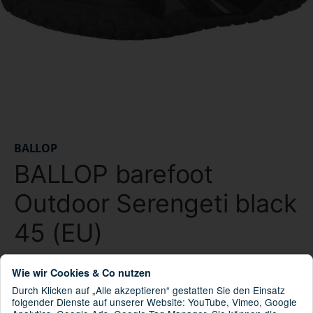
BALLOP
BALLOP barefoot
Outdoor Serengeti black
45 (EU)
OF-S23U-RNOZ
Artikelnummer:
Wie wir Cookies & Co nutzen
8809659034044
Durch Klicken auf „Alle akzeptieren“ gestatten Sie den Einsatz
GTIN:
folgender Dienste auf unserer Website: YouTube, Vimeo, Google
859022045
HAN: