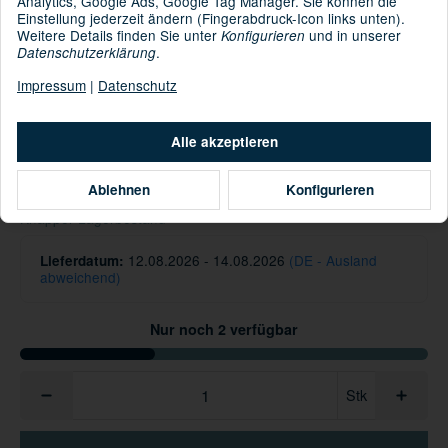
Analytics, Google Ads, Google Tag Manager. Sie können die
Einstellung jederzeit ändern (Fingerabdruck-Icon links unten).
Serengeti
Kategorie:
Weitere Details finden Sie unter
und in unserer
Konfigurieren
.
Datenschutzerklärung
Impressum
|
Datenschutz
Informationen zur Produktsicherheit
Hersteller/EU Verantwortliche Person
Alle akzeptieren
79,95 €
Ablehnen
Konfigurieren
inkl. 19% USt. ,
Versandkostenfreie Lieferung
Knapper Lagerbestand
12.08.2026 - 14.08.2026
(DE - Ausland
Lieferdatum:
abweichend)
Nur noch 2 verfügbar
Stk