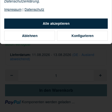
.
Datenschutzerklärung
Impressum
|
Datenschutz
Informationen zur Produktsicherheit
Hersteller/EU Verantwortliche Person
Alle akzeptieren
54,95 €
Ablehnen
Konfigurieren
inkl. 19% USt. ,
Versandkostenfreie Lieferung
Sofort verfügbar
11.08.2026 - 13.08.2026
(DE - Ausland
Lieferdatum:
abweichend)
In den Warenkorb
Loading...
Komponenten werden geladen ...