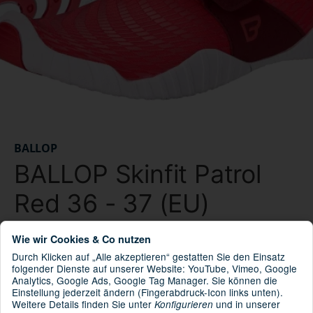
BALLOP
BALLOP Skinfit Patrol
Red 36 - 37 (EU)
Wie wir Cookies & Co nutzen
42-P8E4-AHPY
Artikelnummer:
Durch Klicken auf „Alle akzeptieren“ gestatten Sie den Einsatz
8809339213264
GTIN:
folgender Dienste auf unserer Website: YouTube, Vimeo, Google
859162230
HAN:
Analytics, Google Ads, Google Tag Manager. Sie können die
Einstellung jederzeit ändern (Fingerabdruck-Icon links unten).
Skinfit
Kategorie:
Weitere Details finden Sie unter
und in unserer
Konfigurieren