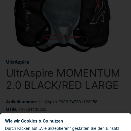
UltrAspire
UltrAspire MOMENTUM
2.0 BLACK/RED LARGE
UltrAspire-2025-747531123258
Artikelnummer:
747531123258
GTIN:
UA123BKLG
HAN:
Wie wir Cookies & Co nutzen
Vest / Backpack
Kategorie:
Durch Klicken auf „Alle akzeptieren“ gestatten Sie den Einsatz