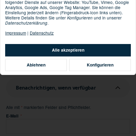
folgender Dienste auf unserer Website: YouTube, Vimeo, Google
Analytics, Google Ads, Google Tag Manager. Sie können die
Einstellung jederzeit ändern (Fingerabdruck-Icon links unten).
Weitere Details finden Sie unter
und in unserer
Konfigurieren
Informationen zur Produktsicherheit
.
Datenschutzerklärung
Hersteller/EU Verantwortliche Person
Impressum
|
Datenschutz
Artikel zurzeit vergriffen
Momentan nicht verfügbar
Alle akzeptieren
Benachrichtigung anfordern
Ablehnen
Konfigurieren
Benachrichtigen, wenn verfügbar
Alle mit
*
markierten Felder sind Pflichtfelder.
Benachrichtigen, wenn verfügbar
E-Mail